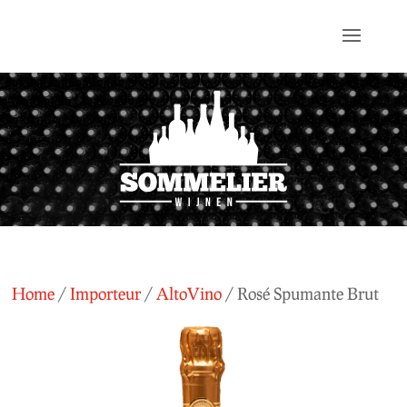
Home
/
Importeur
/
AltoVino
/ Rosé Spumante Brut