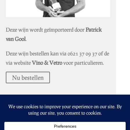
Deze wijn wordt geïmporteerd door
Patrick
van Gool
.
Deze wijn bestellen kan via
0621 37 09 37
of de
via website
Vino & Vetro
voor particulieren.
Nu bestellen
Altovino.nl
Geluksdruif.nl
Lavielevin.nl
Lekkersapje.nl
Events
Nieuws