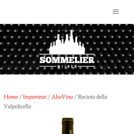
Home
/
Importeur
/
AltoVino
/ Recioto della
Valpolicella