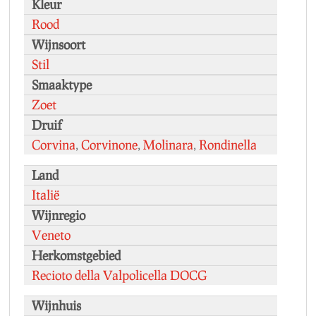
Kleur
Rood
Wijnsoort
Stil
Smaaktype
Zoet
Druif
Corvina
,
Corvinone
,
Molinara
,
Rondinella
Land
Italië
Wijnregio
Veneto
Herkomstgebied
Recioto della Valpolicella DOCG
Wijnhuis