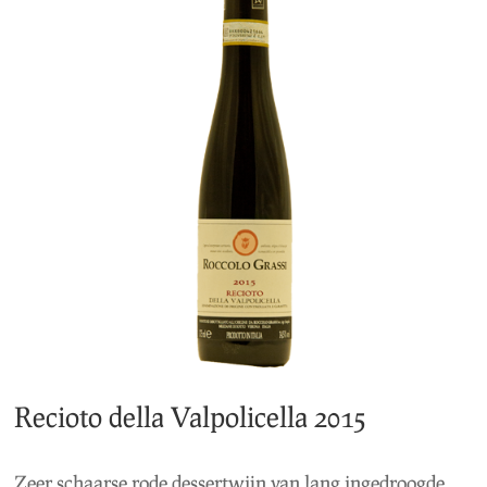
Recioto della Valpolicella 2015
Zeer schaarse rode dessertwijn van lang ingedroogde