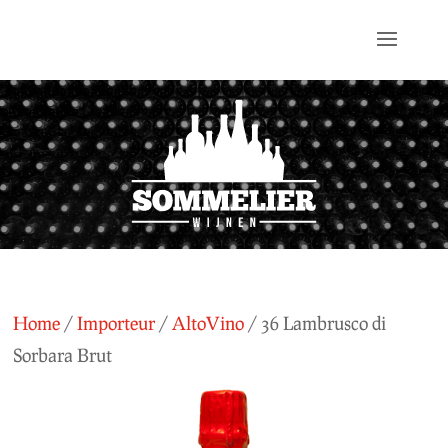
Home
/
Importeur
/
AltoVino
/ 36 Lambrusco di
Sorbara Brut