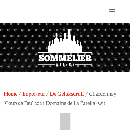
Home
/
Importeur
/
De Geluksdruif
/ Chardonnay
‘Coup de Feu’ 2021 Domaine de La Patelle (wit)