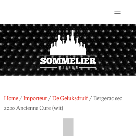
Home
/
Importeur
/
De Geluksdruif
/ Bergerac sec
2020 Ancienne Cure (wit)