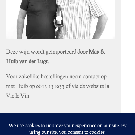
Deze wijn wordt geïmporteerd door
Max &
Huib van der Lugt
.
Voor zakelijke bestellingen neem contact op
met Huib op
0613 131933
of via de website
la
Vie le Vin
Altovino.nl
Geluksdruif.nl
Lavielevin.nl