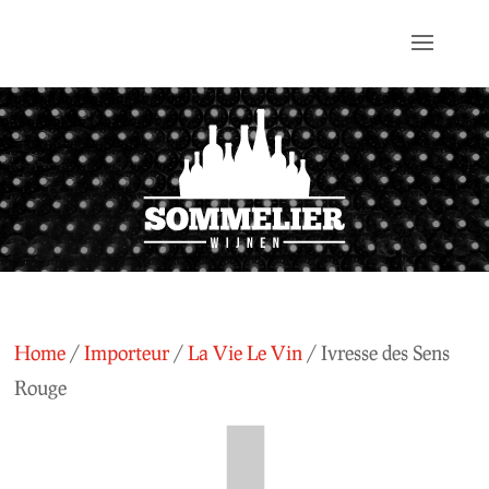
Home
/
Importeur
/
La Vie Le Vin
/ Ivresse des Sens
Rouge